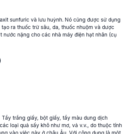
axit sunfuric và lưu huỳnh. Nó cũng được sử dụng
ể tạo ra thuốc trừ sâu, da, thuốc nhuộm và dược
t nước nặng cho các nhà máy điện hạt nhân (cụ
)
 Tẩy trắng giấy, bột giấy, tẩy màu dung dịch
c loại quả sấy khô như mơ, vả v.v., do thuộc tính
ụng vào việc này ở châu Âu. Với công dụng là một