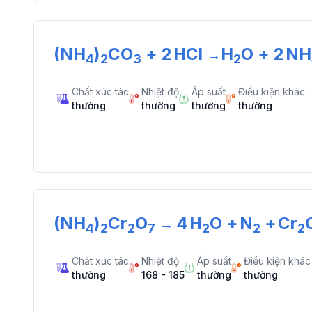
(NH
)
CO
+
2
HCl
H
O
+
2
NH
→
4
2
3
2
Chất xúc tác
Nhiệt độ
Áp suất
Điều kiện khác
thường
thường
thường
thường
(NH
)
Cr
O
4
H
O
+
N
+
Cr
→
4
2
2
7
2
2
2
Chất xúc tác
Nhiệt độ
Áp suất
Điều kiện khác
thường
168 - 185
thường
thường