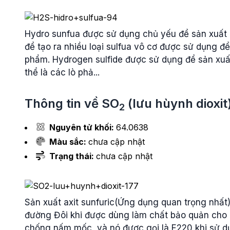
Hydro sunfua được sử dụng chủ yếu để sản xuất 
để tạo ra nhiều loại sulfua vô cơ được sử dụng đ
phẩm. Hydrogen sulfide được sử dụng để sản xuấ
thể là các lò phả...
Thông tin về
SO
(lưu hùynh dioxit
2
Nguyên tử khối:
64.0638
Màu sắc:
chưa cập nhật
Trạng thái:
chưa cập nhật
Sản xuất axit sunfuric(Ứng dụng quan trọng nhất)
đường Đôi khi được dùng làm chất bảo quản cho cá
chống nấm mốc, và nó được gọi là E220 khi sử d