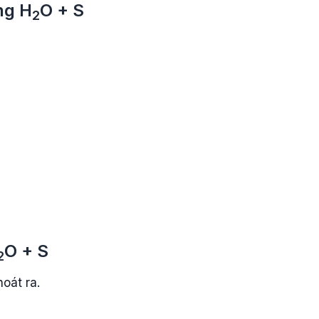
ụng
H
O
+
S
2
O
+
S
2
oát ra.