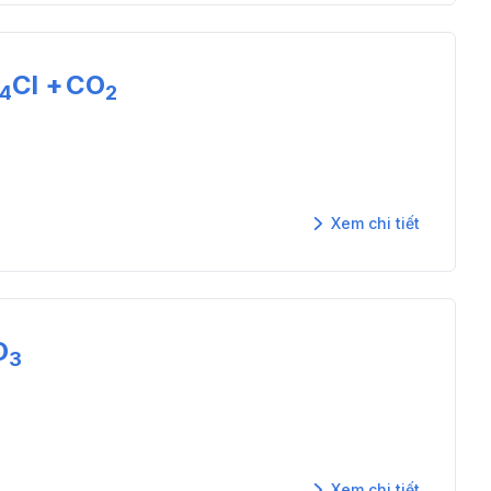
Cl
+
CO
4
2
Xem chi tiết
O
3
Xem chi tiết