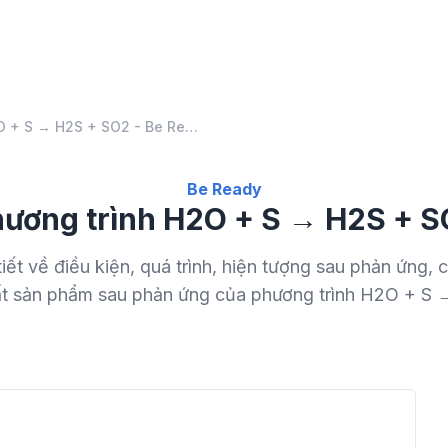
Phương trình H2O + S → H2S + SO2 - Be Ready
Be Ready
ương trình H2O + S → H2S + 
tiết về điều kiện, quá trình, hiện tượng sau phản ứng,
ất sản phẩm sau phản ứng của phương trình H2O + S