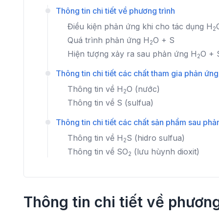
Thông tin chi tiết về phương trình
Điều kiện phản ứng khi cho tác dụng
H
2
Quá trình phản ứng
H
O
+
S
2
Hiện tượng xảy ra sau phản ứng
H
O
+
2
Thông tin chi tiết các chất tham gia phản ứng
Thông tin về
H
O
(nước)
2
Thông tin về
S
(sulfua)
Thông tin chi tiết các chất sản phẩm sau phả
Thông tin về
H
S
(hidro sulfua)
2
Thông tin về
SO
(lưu hùynh dioxit)
2
Thông tin chi tiết về phương