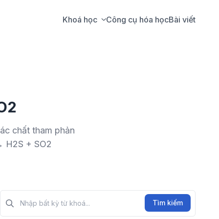
Khoá học
Công cụ hóa học
Bài viết
SO2
 các chất tham phản
 → H2S + SO2
Tìm kiếm?>
Tìm kiếm