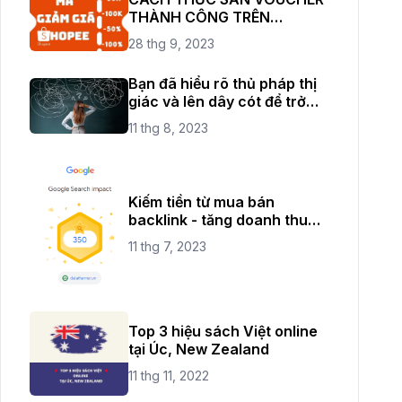
THÀNH CÔNG TRÊN
SHOPEE THỎA SỨC ĐAM MÊ
28 thg 9, 2023
SHOPPING
Bạn đã hiểu rõ thủ pháp thị
giác và lên dây cót để trở
thành một nhiếp ảnh chuyên
11 thg 8, 2023
nghiệp rồi chứ?
Kiếm tiền từ mua bán
backlink - tăng doanh thu
cho website của bạn
11 thg 7, 2023
Top 3 hiệu sách Việt online
tại Úc, New Zealand
11 thg 11, 2022