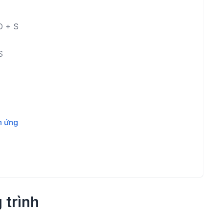
O
+
S
S
n ứng
 trình