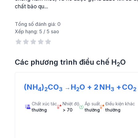
chất bảo qu...
Tổng số đánh giá:
0
Xếp hạng:
5
/ 5 sao
Các phương trình điều chế
H
O
2
(NH
)
CO
H
O
+
2
NH
+
CO
→
4
2
3
2
3
2
Chất xúc tác
Nhiệt độ
Áp suất
Điều kiện khác
thường
> 70
thường
thường