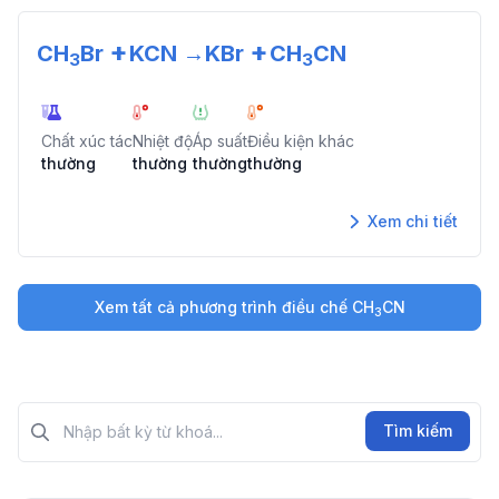
+
+
CH
Br
KCN
→
KBr
CH
CN
3
3
Chất xúc tác
Nhiệt độ
Áp suất
Điều kiện khác
thường
thường
thường
thường
Xem chi tiết
Xem tất cả phương trình điều chế
CH
CN
3
Tìm kiếm?>
Tìm kiếm