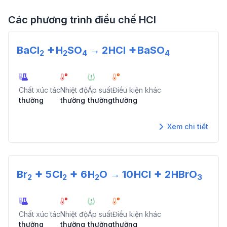
Các phương trình điều chế
HCl
+
+
BaCl
H
SO
→
2
HCl
BaSO
2
2
4
4
Chất xúc tác
Nhiệt độ
Áp suất
Điều kiện khác
thường
thường
thường
thường
Xem chi tiết
+
+
+
Br
5
Cl
6
H
O
→
10
HCl
2
HBrO
2
2
2
3
Chất xúc tác
Nhiệt độ
Áp suất
Điều kiện khác
thường
thường
thường
thường