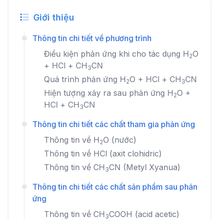
Giới thiệu
Thông tin chi tiết về phương trình
Điều kiện phản ứng khi cho tác dụng
H
O
2
+
HCl
+
CH
CN
3
Quá trình phản ứng
H
O
+
HCl
+
CH
CN
2
3
Hiện tượng xảy ra sau phản ứng
H
O
+
2
HCl
+
CH
CN
3
Thông tin chi tiết các chất tham gia phản ứng
Thông tin về
H
O
(nước)
2
Thông tin về
HCl
(axit clohidric)
Thông tin về
CH
CN
(Metyl Xyanua)
3
Thông tin chi tiết các chất sản phẩm sau phản
ứng
Thông tin về
CH
COOH
(acid acetic)
3