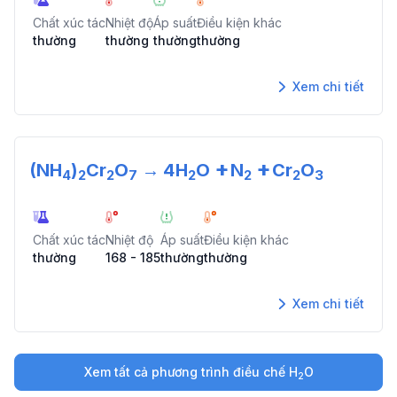
Chất xúc tác
Nhiệt độ
Áp suất
Điều kiện khác
thường
thường
thường
thường
Xem chi tiết
+
+
(NH
)
Cr
O
→
4
H
O
N
Cr
O
4
2
2
7
2
2
2
3
Chất xúc tác
Nhiệt độ
Áp suất
Điều kiện khác
thường
168 - 185
thường
thường
Xem chi tiết
Xem tất cả phương trình điều chế
H
O
2