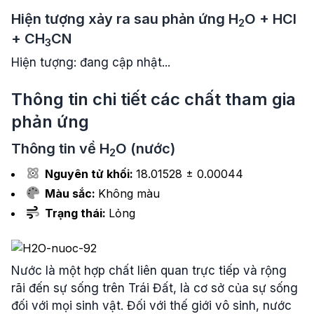
Hiện tượng xảy ra sau phản ứng
H
O
+
HCl
2
+
CH
CN
3
Hiện tượng: đang cập nhật...
Thông tin chi tiết các chất tham gia
phản ứng
Thông tin về
H
O
(nước)
2
Nguyên tử khối:
18.01528 ± 0.00044
Màu sắc:
Không màu
Trạng thái:
Lỏng
Nước là một hợp chất liên quan trực tiếp và rộng
rãi đến sự sống trên Trái Đất, là cơ sở của sự sống
đối với mọi sinh vật. Đối với thế giới vô sinh, nước