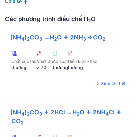
Chia sẻ
Các phương trình điều chế
H
O
2
+
+
(NH
)
CO
→
H
O
2
NH
CO
4
2
3
2
3
2
Chất xúc tác
Nhiệt độ
Áp suất
Điều kiện khác
thường
> 70
thường
thường
Xem chi tiết
+
+
+
(NH
)
CO
2
HCl
→
H
O
2
NH
Cl
4
2
3
2
4
CO
2