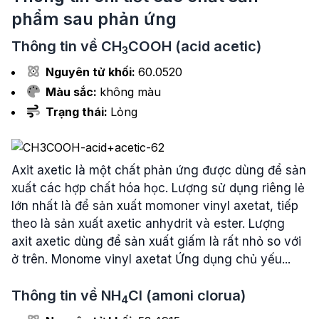
phẩm sau phản ứng
Thông tin về
CH
COOH
(acid acetic)
3
Nguyên tử khối:
60.0520
Màu sắc:
không màu
Trạng thái:
Lỏng
Axit axetic là một chất phản ứng được dùng để sản
xuất các hợp chất hóa học. Lượng sử dụng riêng lẻ
lớn nhất là để sản xuất momoner vinyl axetat, tiếp
theo là sản xuất axetic anhydrit và ester. Lượng
axit axetic dùng để sản xuất giấm là rất nhỏ so với
ở trên. Monome vinyl axetat Ứng dụng chủ yếu...
Thông tin về
NH
Cl
(amoni clorua)
4