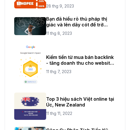
THỎA SỨC ĐAM MÊ
28 thg 9, 2023
SHOPPING
Bạn đã hiểu rõ thủ pháp thị
giác và lên dây cót để trở
thành một nhiếp ảnh chuyên
11 thg 8, 2023
nghiệp rồi chứ?
Kiếm tiền từ mua bán backlink
- tăng doanh thu cho website
của bạn
11 thg 7, 2023
Top 3 hiệu sách Việt online tại
Úc, New Zealand
11 thg 11, 2022