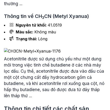
thường ...
Thông tin về
CH
CN
(Metyl Xyanua)
3
Nguyên tử khối:
41.0519
Màu sắc:
Không màu
Trạng thái:
Lỏng
Acetonitrile được sử dụng chủ yếu như một dung
môi trong việc tinh chế butadiene ở các nhà máy
lọc dầu. Cụ thể, acetonitrile được đưa vào đầu của
một cột chưng cất đầy hydrocarbon gồm cả
butadiene, và khi acetonitrile rơi xuống qua cột, nó
hấp thụ butadiene, sau đó được đưa từ đáy tháp
lên tháp thứ ...
Thông tin chi tiết các chất sản