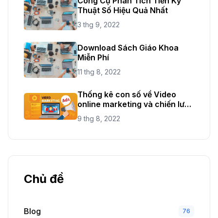
Công Cụ Phân Tích Tiền Kỹ
Thuật Số Hiệu Quả Nhất
3 thg 9, 2022
Download Sách Giáo Khoa
Miễn Phí
11 thg 8, 2022
Thống kê con số về Video
online marketing và chiến lược
mới năm 2021
9 thg 8, 2022
Chủ đề
Blog
76