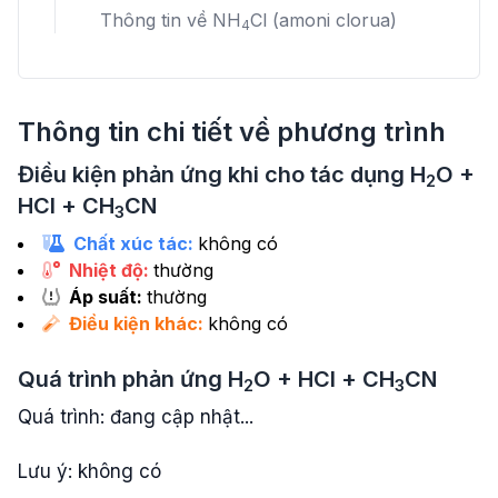
Thông tin về
NH
Cl
(amoni clorua)
4
Thông tin chi tiết về phương trình
Điều kiện phản ứng khi cho tác dụng
H
O
+
2
HCl
+
CH
CN
3
Chất xúc tác:
không có
Nhiệt độ:
thường
Áp suất:
thường
Điều kiện khác:
không có
Quá trình phản ứng
H
O
+
HCl
+
CH
CN
2
3
Quá trình: đang cập nhật...
Lưu ý: không có