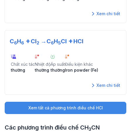
Xem chi tiết
+
+
C
H
Cl
→
C
H
Cl
HCl
6
6
2
6
5
Chất xúc tác
Nhiệt độ
Áp suất
Điều kiện khác
thường
thường
thường
Iron powder (Fe)
Xem chi tiết
Xem tất cả phương trình điều chế
HCl
Các phương trình điều chế
CH
CN
3