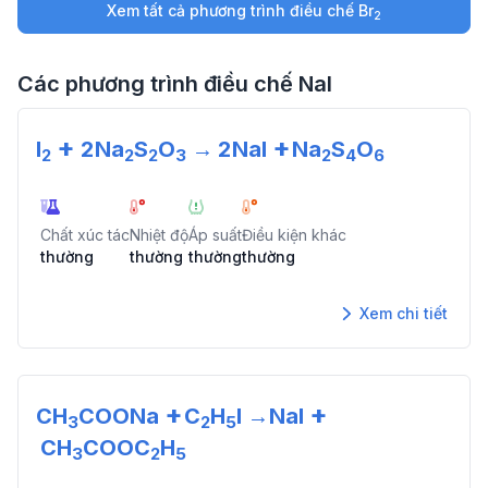
Xem tất cả phương trình điều chế
Br
2
Các phương trình điều chế
NaI
+
+
I
2
Na
S
O
→
2
NaI
Na
S
O
2
2
2
3
2
4
6
Chất xúc tác
Nhiệt độ
Áp suất
Điều kiện khác
thường
thường
thường
thường
Xem chi tiết
+
+
CH
COONa
C
H
I
→
NaI
3
2
5
CH
COOC
H
3
2
5