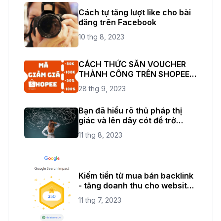
Cách tự tăng lượt like cho bài
đăng trên Facebook
10 thg 8, 2023
CÁCH THỨC SĂN VOUCHER
THÀNH CÔNG TRÊN SHOPEE
THỎA SỨC ĐAM MÊ
28 thg 9, 2023
SHOPPING
Bạn đã hiểu rõ thủ pháp thị
giác và lên dây cót để trở
thành một nhiếp ảnh chuyên
11 thg 8, 2023
nghiệp rồi chứ?
Kiếm tiền từ mua bán backlink
- tăng doanh thu cho website
của bạn
11 thg 7, 2023