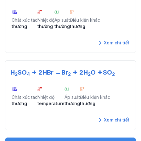
Chất xúc tác
Nhiệt độ
Áp suất
Điều kiện khác
thường
thường
thường
thường
Xem chi tiết
+
+
+
H
SO
2
HBr
→
Br
2
H
O
SO
2
4
2
2
2
Chất xúc tác
Nhiệt độ
Áp suất
Điều kiện khác
thường
temperature
thường
thường
Xem chi tiết