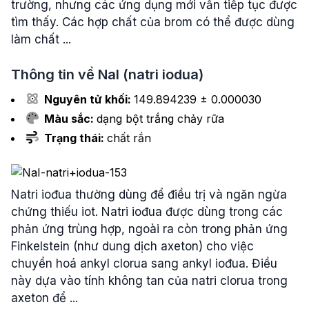
trường, nhưng các ứng dụng mới vẫn tiếp tục được
tìm thấy. Các hợp chất của brom có ​​thể được dùng
làm chất ...
Thông tin về
NaI
(natri iodua)
Nguyên tử khối:
149.894239 ± 0.000030
Màu sắc:
dạng bột trắng chảy rữa
Trạng thái:
chất rắn
Natri iođua thường dùng để điều trị và ngăn ngừa
chứng thiếu iot. Natri iođua được dùng trong các
phản ứng trùng hợp, ngoài ra còn trong phản ứng
Finkelstein (như dung dịch axeton) cho việc
chuyển hoá ankyl clorua sang ankyl iođua. Điều
này dựa vào tính không tan của natri clorua trong
axeton để ...