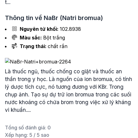
t...
Thông tin về
NaBr
(Natri bromua)
Nguyên tử khối:
102.8938
Màu sắc:
Bột trắng
Trạng thái:
chất rắn
Là thuốc ngủ, thuốc chống co giật và thuốc an
thần trong y học. Là nguồn của ion bromua, có tính
lý dược tích cực, nó tương đương với KBr. Trong
chụp ảnh. Tạo sự dự trữ ion bromua trong các suối
nước khoáng có chứa brom trong việc xử lý kháng
vi khuẩn....
Tổng số đánh giá:
0
Xếp hạng:
5
/ 5 sao