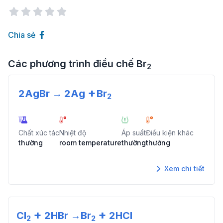
Chia sẻ
Các phương trình điều chế
Br
2
+
2
AgBr
→
2
Ag
Br
2
Chất xúc tác
Nhiệt độ
Áp suất
Điều kiện khác
thường
room temperature
thường
thường
Xem chi tiết
+
+
Cl
2
HBr
→
Br
2
HCl
2
2