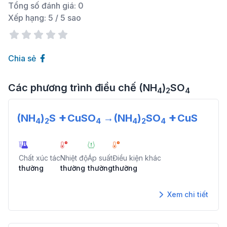
Tổng số đánh giá:
0
Xếp hạng:
5
/ 5 sao
Chia sẻ
Các phương trình điều chế
(NH
)
SO
4
2
4
+
+
(NH
)
S
CuSO
→
(NH
)
SO
CuS
4
2
4
4
2
4
Chất xúc tác
Nhiệt độ
Áp suất
Điều kiện khác
thường
thường
thường
thường
Xem chi tiết