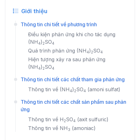
Giới thiệu
Thông tin chi tiết về phương trình
Điều kiện phản ứng khi cho tác dụng
(NH
)
SO
4
2
4
Quá trình phản ứng
(NH
)
SO
4
2
4
Hiện tượng xảy ra sau phản ứng
(NH
)
SO
4
2
4
Thông tin chi tiết các chất tham gia phản ứng
Thông tin về
(NH
)
SO
(amoni sulfat)
4
2
4
Thông tin chi tiết các chất sản phẩm sau phản
ứng
Thông tin về
H
SO
(axit sulfuric)
2
4
Thông tin về
NH
(amoniac)
3