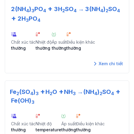
+
2
(NH
)
PO
3
H
SO
→
3
(NH
)
SO
4
3
4
2
4
4
2
4
+
2
H
PO
3
4
Chất xúc tác
Nhiệt độ
Áp suất
Điều kiện khác
thường
thường
thường
thường
Xem chi tiết
+
+
+
Fe
(SO
)
H
O
NH
→
(NH
)
SO
2
4
3
2
3
4
2
4
Fe(OH)
3
Chất xúc tác
Nhiệt độ
Áp suất
Điều kiện khác
thường
temperature
thường
thường