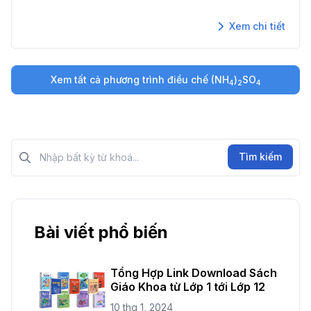
Xem chi tiết
Xem tất cả phương trình điều chế
(NH
)
SO
4
2
4
Tìm kiếm?>
Tìm kiếm
Bài viết phổ biến
Tổng Hợp Link Download Sách
Giáo Khoa từ Lớp 1 tới Lớp 12
10 thg 1, 2024