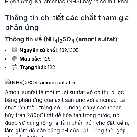
Hiện tượng: Khí amoniac (NH3) bay ra có mùi khai.
Thông tin chi tiết các chất tham gia
phản ứng
Thông tin về
(NH
)
SO
(amoni sulfat)
4
2
4
Nguyên tử khối:
132.1395
Màu sắc:
126
Trạng thái:
122
Amoni sunfat là một muối sunfat vô cơ thu được
bằng phản ứng của axit sunfuric với amoniac. Là
chất rắn màu trắng có độ nóng chảy cao (phân
hủy trên 280oC) rất dễ hòa tan trong nước, nó
được sử dụng rộng rãi làm phân bón cho đất kiềm,
làm giảm độ cân bằng pH của đất, đồng thời góp