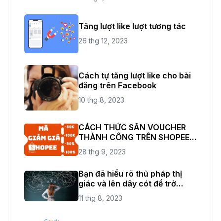
Tăng lượt like lượt tương tác
26 thg 12, 2023
Cách tự tăng lượt like cho bài
đăng trên Facebook
10 thg 8, 2023
CÁCH THỨC SĂN VOUCHER
THÀNH CÔNG TRÊN SHOPEE
THỎA SỨC ĐAM MÊ
28 thg 9, 2023
SHOPPING
Bạn đã hiểu rõ thủ pháp thị
giác và lên dây cót để trở
thành một nhiếp ảnh chuyên
11 thg 8, 2023
nghiệp rồi chứ?