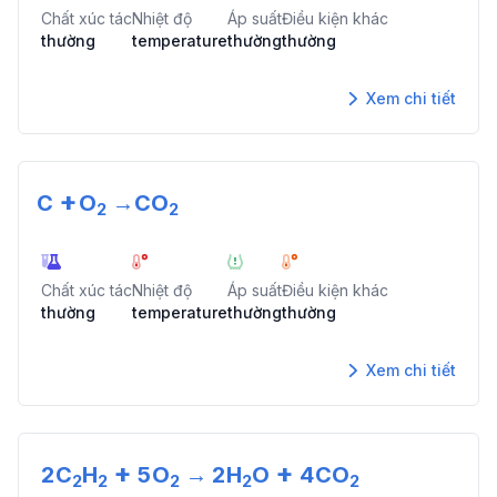
Chất xúc tác
Nhiệt độ
Áp suất
Điều kiện khác
thường
temperature
thường
thường
Xem chi tiết
+
C
O
→
CO
2
2
Chất xúc tác
Nhiệt độ
Áp suất
Điều kiện khác
thường
temperature
thường
thường
Xem chi tiết
+
+
2
C
H
5
O
→
2
H
O
4
CO
2
2
2
2
2