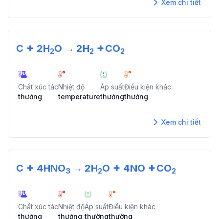
Xem chi tiết
+
+
C
2
H
O
→
2
H
CO
2
2
2
Chất xúc tác
Nhiệt độ
Áp suất
Điều kiện khác
thường
temperature
thường
thường
Xem chi tiết
+
+
+
C
4
HNO
→
2
H
O
4
NO
CO
3
2
2
Chất xúc tác
Nhiệt độ
Áp suất
Điều kiện khác
thường
thường
thường
thường