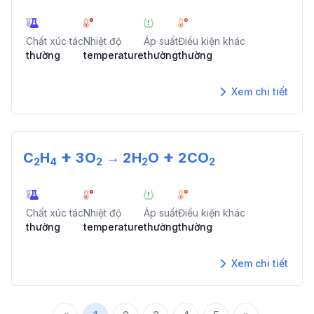
Chất xúc tác
Nhiệt độ
Áp suất
Điều kiện khác
thường
temperature
thường
thường
Xem chi tiết
+
+
C
H
3
O
→
2
H
O
2
CO
2
4
2
2
2
Chất xúc tác
Nhiệt độ
Áp suất
Điều kiện khác
thường
temperature
thường
thường
Xem chi tiết