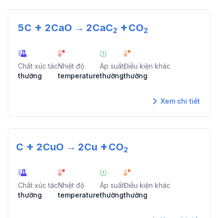
+
+
5
C
2
CaO
→
2
CaC
CO
2
2
Chất xúc tác
Nhiệt độ
Áp suất
Điều kiện khác
thường
temperature
thường
thường
Xem chi tiết
+
+
C
2
CuO
→
2
Cu
CO
2
Chất xúc tác
Nhiệt độ
Áp suất
Điều kiện khác
thường
temperature
thường
thường