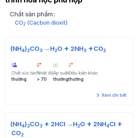
Chất sản phẩm:
CO
(Cacbon dioxit)
2
+
+
(NH
)
CO
→
H
O
2
NH
CO
4
2
3
2
3
2
Chất xúc tác
Nhiệt độ
Áp suất
Điều kiện khác
thường
> 70
thường
thường
Xem chi tiết
+
+
+
(NH
)
CO
2
HCl
→
H
O
2
NH
Cl
4
2
3
2
4
CO
2