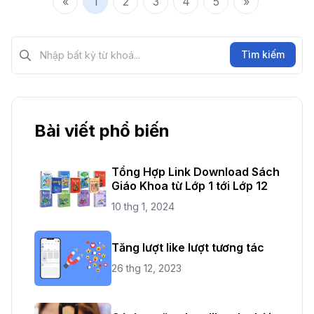
«
1
2
3
4
5
»
Tìm kiếm?>
Tìm kiếm
Bài viết phổ biến
Tổng Hợp Link Download Sách
Giáo Khoa từ Lớp 1 tới Lớp 12
10 thg 1, 2024
Tăng lượt like lượt tương tác
26 thg 12, 2023