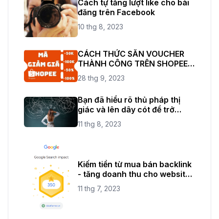
Cách tự tăng lượt like cho bài
đăng trên Facebook
10 thg 8, 2023
CÁCH THỨC SĂN VOUCHER
THÀNH CÔNG TRÊN SHOPEE
THỎA SỨC ĐAM MÊ
28 thg 9, 2023
SHOPPING
Bạn đã hiểu rõ thủ pháp thị
giác và lên dây cót để trở
thành một nhiếp ảnh chuyên
11 thg 8, 2023
nghiệp rồi chứ?
Kiếm tiền từ mua bán backlink
- tăng doanh thu cho website
của bạn
11 thg 7, 2023