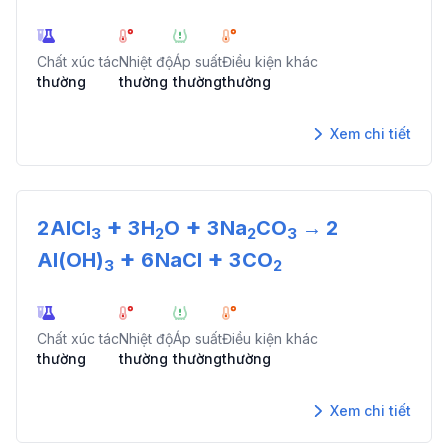
Chất xúc tác
Nhiệt độ
Áp suất
Điều kiện khác
thường
thường
thường
thường
Xem chi tiết
+
+
2
AlCl
3
H
O
3
Na
CO
→
2
3
2
2
3
+
+
Al(OH)
6
NaCl
3
CO
3
2
Chất xúc tác
Nhiệt độ
Áp suất
Điều kiện khác
thường
thường
thường
thường
Xem chi tiết