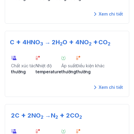
Xem chi tiết
+
+
+
C
4
HNO
→
2
H
O
4
NO
CO
3
2
2
2
Chất xúc tác
Nhiệt độ
Áp suất
Điều kiện khác
thường
temperature
thường
thường
Xem chi tiết
+
+
2
C
2
NO
→
N
2
CO
2
2
2