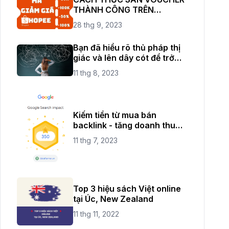
THÀNH CÔNG TRÊN
SHOPEE THỎA SỨC ĐAM MÊ
28 thg 9, 2023
SHOPPING
Bạn đã hiểu rõ thủ pháp thị
giác và lên dây cót để trở
thành một nhiếp ảnh chuyên
11 thg 8, 2023
nghiệp rồi chứ?
Kiếm tiền từ mua bán
backlink - tăng doanh thu
cho website của bạn
11 thg 7, 2023
Top 3 hiệu sách Việt online
tại Úc, New Zealand
11 thg 11, 2022