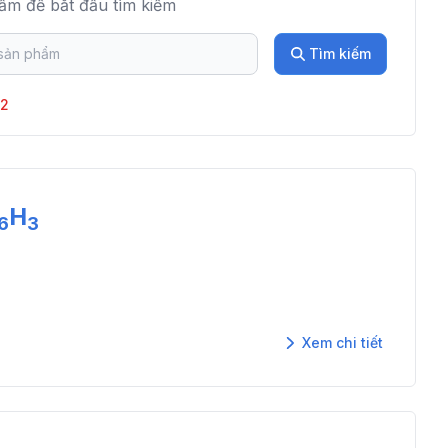
ẩm để bắt đầu tìm kiếm
Tìm kiếm
O2
H
6
3
Xem chi tiết