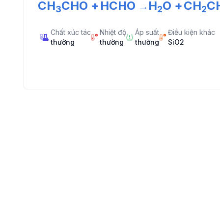
CH
CHO
+
HCHO
H
O
+
CH
C
→
3
2
2
Chất xúc tác
Nhiệt độ
Áp suất
Điều kiện khác
thường
thường
thường
SiO2