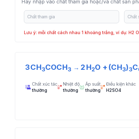
Hãy nhập vào chất tham gia hoặc/và chất sản ph
Lưu ý: mỗi chất cách nhau 1 khoảng trắng, ví dụ: H2 
3
CH
COCH
2
H
O
+
(CH
)
C
→
3
3
2
3
3
Chất xúc tác
Nhiệt độ
Áp suất
Điều kiện khác
thường
thường
thường
H2SO4