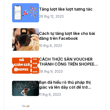
Tăng lượt like lượt tương tác
26 thg 12, 2023
Cách tự tăng lượt like cho bài
đăng trên Facebook
10 thg 8, 2023
CÁCH THỨC SĂN VOUCHER
THÀNH CÔNG TRÊN SHOPEE
THỎA SỨC ĐAM MÊ
28 thg 9, 2023
SHOPPING
Bạn đã hiểu rõ thủ pháp thị
giác và lên dây cót để trở
thành một nhiếp ảnh chuyên
11 thg 8, 2023
nghiệp rồi chứ?