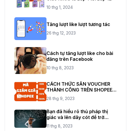
10 thg 1, 2024
Tăng lượt like lượt tương tác
26 thg 12, 2023
Cách tự tăng lượt like cho bài
đăng trên Facebook
10 thg 8, 2023
CÁCH THỨC SĂN VOUCHER
THÀNH CÔNG TRÊN SHOPEE
THỎA SỨC ĐAM MÊ
28 thg 9, 2023
SHOPPING
Bạn đã hiểu rõ thủ pháp thị
giác và lên dây cót để trở
thành một nhiếp ảnh chuyên
11 thg 8, 2023
nghiệp rồi chứ?