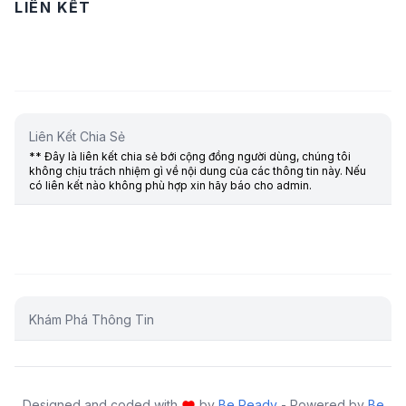
LIÊN KẾT
Liên Kết Chia Sẻ
** Đây là liên kết chia sẻ bới cộng đồng người dùng, chúng tôi
không chịu trách nhiệm gì về nội dung của các thông tin này. Nếu
có liên kết nào không phù hợp xin hãy báo cho admin.
Khám Phá Thông Tin
Designed and coded with
by
Be Ready
- Powered by
Be