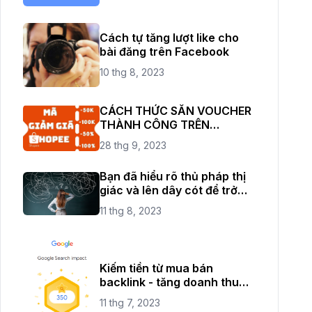
Cách tự tăng lượt like cho
bài đăng trên Facebook
10 thg 8, 2023
CÁCH THỨC SĂN VOUCHER
THÀNH CÔNG TRÊN
SHOPEE THỎA SỨC ĐAM MÊ
28 thg 9, 2023
SHOPPING
Bạn đã hiểu rõ thủ pháp thị
giác và lên dây cót để trở
thành một nhiếp ảnh chuyên
11 thg 8, 2023
nghiệp rồi chứ?
Kiếm tiền từ mua bán
backlink - tăng doanh thu
cho website của bạn
11 thg 7, 2023